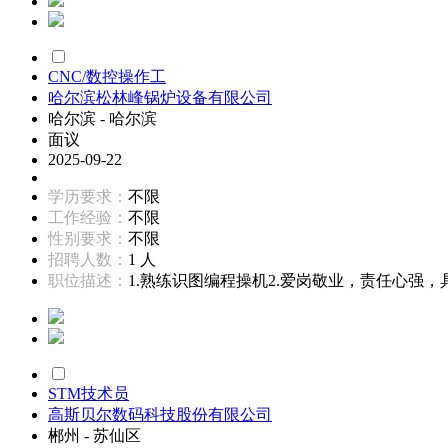
CNC/数控操作工
哈尔滨松林峰锅炉设备有限公司
哈尔滨 - 哈尔滨
面议
2025-09-22
学历要求：
不限
工作经验：
不限
性别要求：
不限
招聘人数：
1 人
职位描述：
1.熟练识图编程操机2.爱岗敬业，责任心强，具
STM技术员
高斯贝尔数码科技股份有限公司
郴州 - 苏仙区